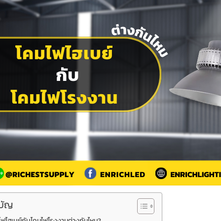
บัญ
ไฟไฮเบย์กับโคมไฟโรงงานต่างกันไหม?