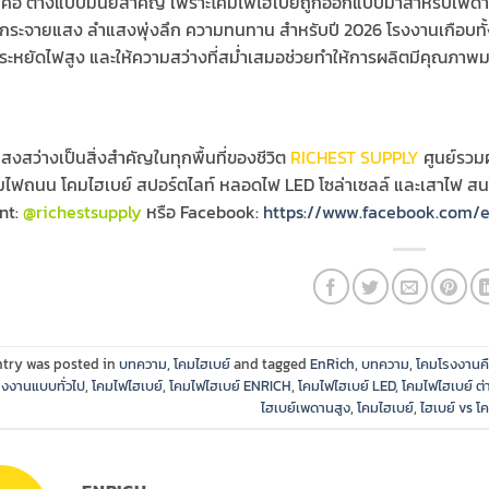
คือ ต่างแบบมีนัยสำคัญ เพราะโคมไฟไฮเบย์ถูกออกแบบมาสำหรับเพดา
รกระจายแสง ลำแสงพุ่งลึก ความทนทาน สำหรับปี 2026 โรงงานเกือบทั
ระหยัดไฟสูง และให้ความสว่างที่สม่ำเสมอช่วยทำให้การผลิตมีคุณภาพมา
สงสว่างเป็นสิ่งสำคัญในทุกพื้นที่ของชีวิต
RICHEST SUPPLY
ศูนย์รวมผ
มไฟถนน โคมไฮเบย์ สปอร์ตไลท์ หลอดไฟ LED โซล่าเซลล์ และเสาไฟ สนใจส
nt:
@richestsupply
หรือ Facebook:
https://www.facebook.com/e
ntry was posted in
บทความ
,
โคมไฮเบย์
and tagged
EnRich
,
บทความ
,
โคมโรงงานคื
งงานแบบทั่วไป
,
โคมไฟไฮเบย์
,
โคมไฟไฮเบย์ ENRICH
,
โคมไฟไฮเบย์ LED
,
โคมไฟไฮเบย์ ต
ไฮเบย์เพดานสูง
,
โคมไฮเบย์
,
ไฮเบย์ vs 