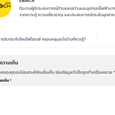
ENRICH
ทีมงานผู้มีประสบการณ์ด้านแสงสว่างและอุปกรณ์ไฟฟ้ามากกว่
จากความรู้ ความเชี่ยวชาญ และประสบการณ์ตรงในอุตสา
ารรับประกันโคมไฟไฮเบย์ ครอบคลุมอะไรบ้างที่ควรรู้?
่ความเห็น
เมลของคุณจะไม่แสดงให้คนอื่นเห็น
ช่องข้อมูลจำเป็นถูกทำเครื่องหมาย
*
ามเห็น
*