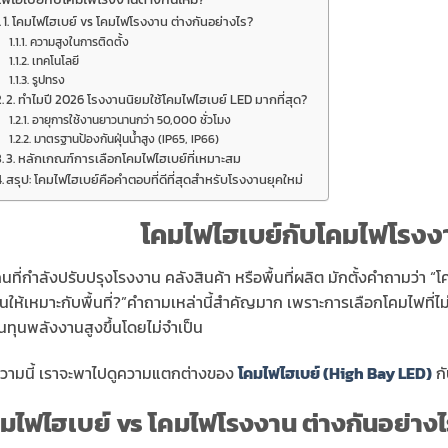
1. โคมไฟไฮเบย์ vs โคมไฟโรงงาน ต่างกันอย่างไร?
ความสูงในการติดตั้ง
เทคโนโลยี
รูปทรง
2. ทำไมปี 2026 โรงงานนิยมใช้โคมไฟไฮเบย์ LED มากที่สุด?
อายุการใช้งานยาวนานกว่า 50,000 ชั่วโมง
มาตรฐานป้องกันฝุ่นน้ำสูง (IP65, IP66)
3. หลักเกณฑ์การเลือกโคมไฟไฮเบย์ที่เหมาะสม
สรุป: โคมไฟไฮเบย์คือคำตอบที่ดีที่สุดสำหรับโรงงานยุคใหม่
โคมไฟไฮเบย์กับโคมไฟโรงง
ที่กำลังปรับปรุงโรงงาน คลังสินค้า หรือพื้นที่ผลิต มักตั้งคำถามว่า “
โ
ให้เหมาะกับพื้นที่?”คำถามเหล่านี้สำคัญมาก เพราะการเลือกโคมไฟที่
้นทุนพลังงานสูงขึ้นโดยไม่จำเป็น
วามนี้ เราจะพาไปดูความแตกต่างของ
โคมไฟไฮเบย์ (High Bay LED)
กั
โคมไฟไฮเบย์ vs โคมไฟโรงงาน ต่างกันอย่าง