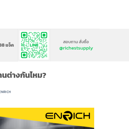
สอบถาม สั่งซื้อ
8 แจ็ค
@richestsupply
านต่างกันไหม?
ENRICH