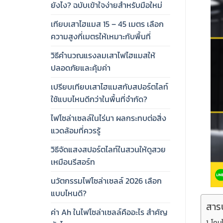
ยังไง? ฉบับเข้าใจง่ายสำหรับมือใหม่
เทียบเสาไฮแมส 15 – 45 เมตร เลือก
ความสูงกี่เมตรให้เหมาะกับพื้นที่
วิธีคำนวณแรงลมเสาไฟไฮแมสให้
ปลอดภัยและคุ้มค่า
เปรียบเทียบเสาไฮแมสกับสปอร์ตไลท์
ใช้แบบไหนดีกว่าในพื้นที่จำกัด?
ไฟโซล่าเซลล์ในไร่นา ผลกระทบต่อสิ่ง
แวดล้อมที่ควรรู้
วิธีจัดแสงสปอร์ตไลท์ในสวนให้ดูสวย
เหมือนรีสอร์ท
นวัตกรรมไฟโซล่าเซลล์ 2026 เลือก
แบบไหนดี?
สาร
ค่า Ah ในไฟโซล่าเซลล์คืออะไร สำคัญ
โคม