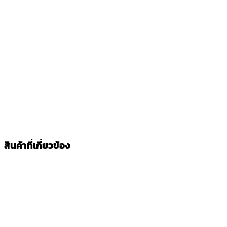
สินค้าที่เกี่ยวข้อง