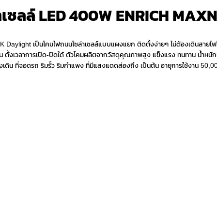
าเซลล์ LED 400W ENRICH MAX
0K
Daylight เป็นโคมไฟถนนโซล่าเซลล์แบบแผงแยก ติดตั้งง่ายๆ ไม่ต้องเดินสายไฟใ
 ตั้งเวลาการเปิด-ปิดใด้ ตัวโคมผลิตจากวัสดุคุณภาพสูง แข็งแรง ทนทาน น้ำหนักเ
ดิน ที่จอดรถ ริมรั้ว ริมกำแพง ที่มีแสงแดดส่องถึง เป็นต้น อายุการใช้งาน 50,000