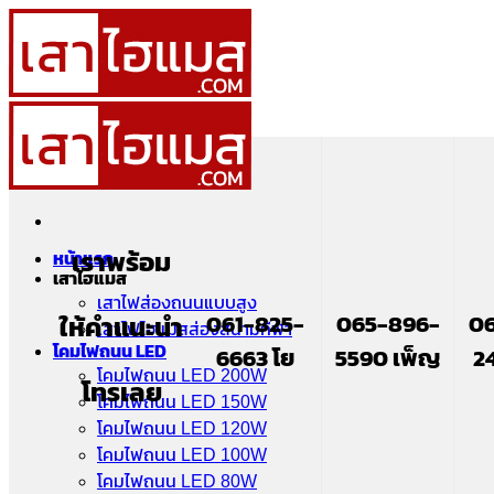
ข้าม
ไป
ยัง
เนื้อหา
เราพร้อม
หน้าแรก
เสาไฮแมส
เสาไฟส่องถนนแบบสูง
061-825-
065-896-
06
ให้คำแนะนำ
เสาไฟไฮแมสส่องสนามกีฬา
โคมไฟถนน LED
6663 โย
5590 เพ็ญ
24
โคมไฟถนน LED 200W
โทรเลย
โคมไฟถนน LED 150W
โคมไฟถนน LED 120W
โคมไฟถนน LED 100W
โคมไฟถนน LED 80W