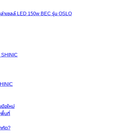
HINIC
มือใหม่
ื้นที่
จำกัด?