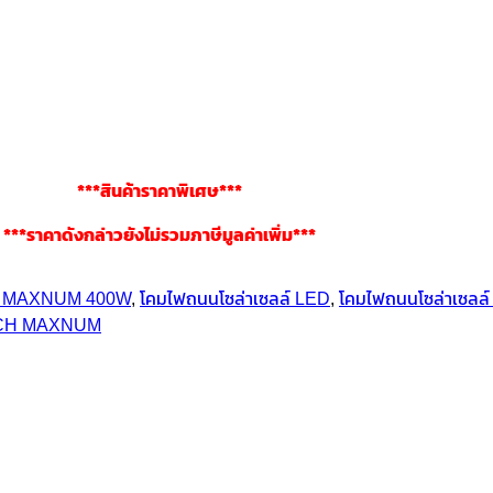
***สินค้าราคาพิเศษ***
***ราคาดังกล่าวยังไม่รวมภาษีมูลค่าเพิ่ม***
 MAXNUM 400W
,
โคมไฟถนนโซล่าเซลล์ LED
,
โคมไฟถนนโซล่าเซลล
RICH MAXNUM