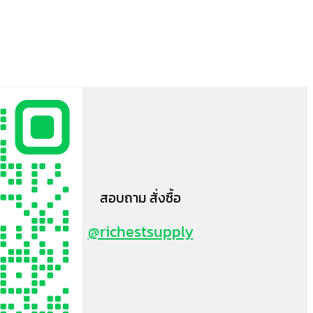
สอบถาม สั่งซื้อ
@richestsupply