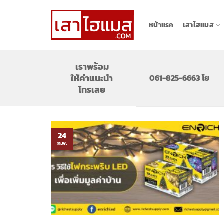
ข้าม
ไป
หน้าแรก
เสาไฮแมส
ยัง
เนื้อหา
เราพร้อม
ให้คำแนะนำ
061-825-6663 โย
โทรเลย
24
ก.พ.