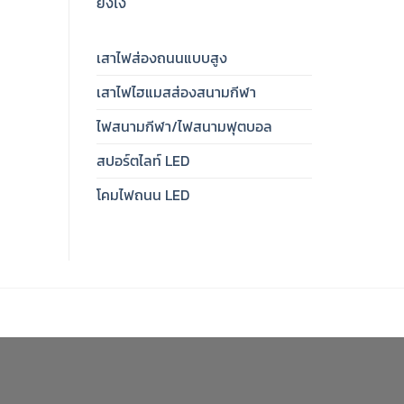
ยังไง
เสาไฟส่องถนนแบบสูง
เสาไฟไฮแมสส่องสนามกีฬา
ไฟสนามกีฬา/ไฟสนามฟุตบอล
สปอร์ตไลท์ LED
โคมไฟถนน LED