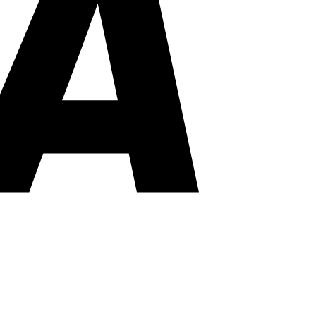
PayPal