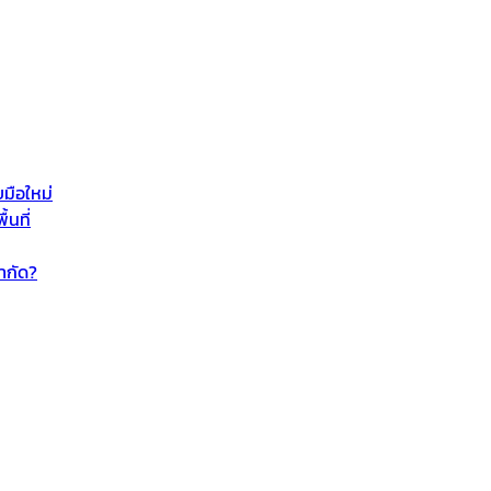
มือใหม่
้นที่
ำกัด?