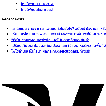
โคมไฟถนน LED 20W
โคมไฟถนนโซล่าเซลล์
Recent Posts
เสาไฮแมส ต่างจากเสาไฟถนนทั่วไปยังไง? ฉบับเข้าใจง่ายสำหรับ
เทียบเสาไฮแมส 15 – 45 เมตร เลือกความสูงกี่เมตรให้เหมาะกับพื
วิธีคำนวณแรงลมเสาไฟไฮแมสให้ปลอดภัยและคุ้มค่า
เปรียบเทียบเสาไฮแมสกับสปอร์ตไลท์ ใช้แบบไหนดีกว่าในพื้นที่จ
ไฟโซล่าเซลล์ในไร่นา ผลกระทบต่อสิ่งแวดล้อมที่ควรรู้