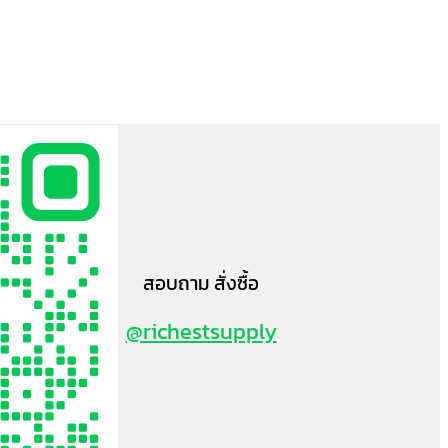
สอบถาม สั่งซื้อ
@richestsupply