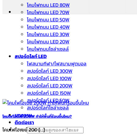
โคมไฟถนน LED 80W
โคมไฟถนน LED 70W
โคมไฟถนน LED 50W
โคมไฟถนน LED 40W
โคมไฟถนน LED 30W
โคมไฟถนน LED 20W
โคมไฟถนนโซล่าเซลล์
สปอร์ตไลท์ LED
ไฟสนามกีฬา/ไฟสนามฟุตบอล
สปอร์ตไลท์ LED 300W
สปอร์ตไลท์ LED 100W
สปอร์ตไลท์ LED 200W
สปอร์ตไลท์ LED 150W
สปอร์ตไลท์ LED 50W
สปอร์ตไลท์โซล่าเซลล์
บทความ
โคมไฟไฮเบย์ 200W ทำให้พื้นที่ร้อนขึ้นไหม?
ติดต่อเรา
ค้นหา:
โคมไฟไฮเบย์ 200 [...]