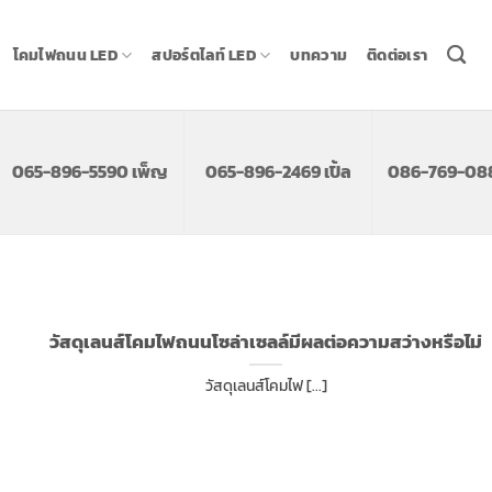
โคมไฟถนน LED
สปอร์ตไลท์ LED
บทความ
ติดต่อเรา
065-896-5590 เพ็ญ
065-896-2469 เปิ้ล
086-769-088
วัสดุเลนส์โคมไฟถนนโซล่าเซลล์มีผลต่อความสว่างหรือไม่
วัสดุเลนส์โคมไฟ [...]