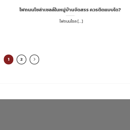
ไฟถนนโซล่าเซลล์ในหมู่บ้านจัดสรร ควรติดแบบใด?
ไฟถนนโซล [...]
1
2