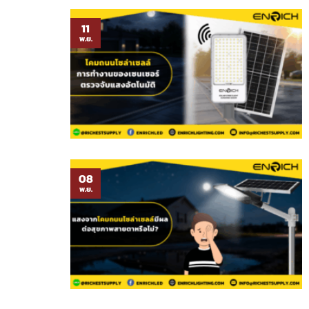
11
พ.ย.
08
พ.ย.