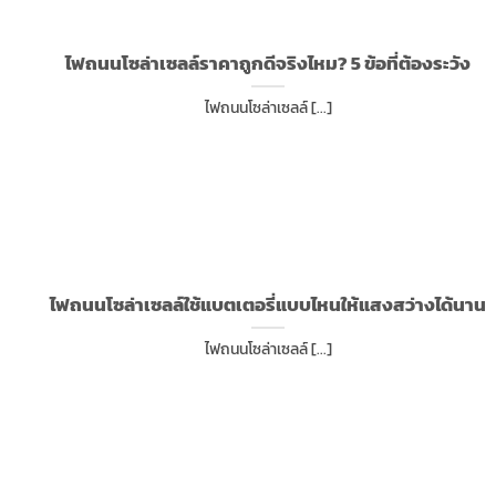
ไฟถนนโซล่าเซลล์ราคาถูกดีจริงไหม? 5 ข้อที่ต้องระวัง
ไฟถนนโซล่าเซลล์ [...]
ไฟถนนโซล่าเซลล์ใช้แบตเตอรี่แบบไหนให้แสงสว่างได้นาน
ไฟถนนโซล่าเซลล์ [...]