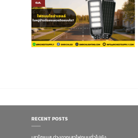
ต.ค.
RECENT POSTS
เสาไฮแมส ต่างจากเสาไฟถนนทั่วไปยัง