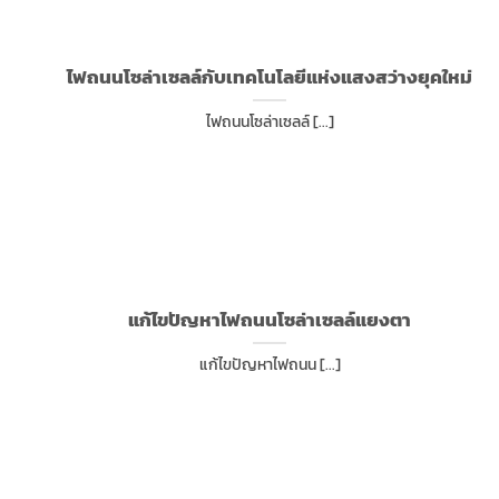
ไฟถนนโซล่าเซลล์กับเทคโนโลยีแห่งแสงสว่างยุคใหม่
ไฟถนนโซล่าเซลล์ [...]
แก้ไขปัญหาไฟถนนโซล่าเซลล์แยงตา
แก้ไขปัญหาไฟถนน [...]