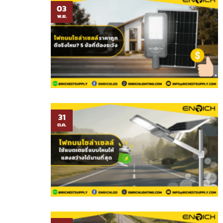
03
พ.ย.
31
ต.ค.