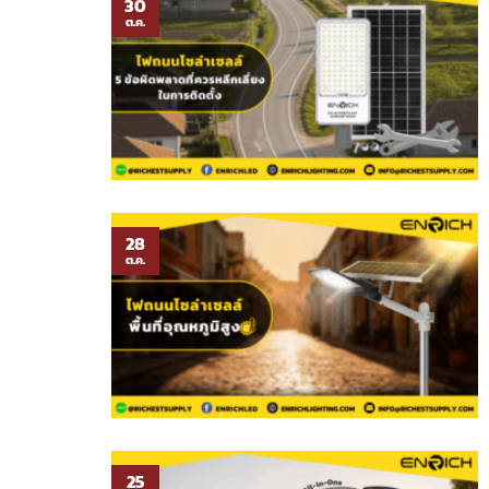
30
ต.ค.
28
ต.ค.
25