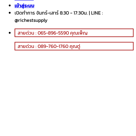
เข้าสู่ระบบ
เปิดทำการ จันทร์-เสาร์ 8:30 - 17:30น. | LINE :
@richestsupply
สายด่วน : 065-896-5590 คุณเพ็ญ
สายด่วน : 089-760-1760 คุณตู่