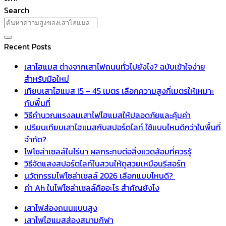
Search
Recent Posts
เสาไฮแมส ต่างจากเสาไฟถนนทั่วไปยังไง? ฉบับเข้าใจง่าย
สำหรับมือใหม่
เทียบเสาไฮแมส 15 – 45 เมตร เลือกความสูงกี่เมตรให้เหมาะ
กับพื้นที่
วิธีคำนวณแรงลมเสาไฟไฮแมสให้ปลอดภัยและคุ้มค่า
เปรียบเทียบเสาไฮแมสกับสปอร์ตไลท์ ใช้แบบไหนดีกว่าในพื้นที่
จำกัด?
ไฟโซล่าเซลล์ในไร่นา ผลกระทบต่อสิ่งแวดล้อมที่ควรรู้
วิธีจัดแสงสปอร์ตไลท์ในสวนให้ดูสวยเหมือนรีสอร์ท
นวัตกรรมไฟโซล่าเซลล์ 2026 เลือกแบบไหนดี?
ค่า Ah ในไฟโซล่าเซลล์คืออะไร สำคัญยังไง
เสาไฟส่องถนนแบบสูง
เสาไฟไฮแมสส่องสนามกีฬา