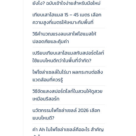
ยังไง? ฉบับเข้าใจง่ายสำหรับมือใหม่
เทียบเสาไฮแมส 15 – 45 เมตร เลือก
ความสูงกี่เมตรให้เหมาะกับพื้นที่
วิธีคำนวณแรงลมเสาไฟไฮแมสให้
ปลอดภัยและคุ้มค่า
เปรียบเทียบเสาไฮแมสกับสปอร์ตไลท์
ใช้แบบไหนดีกว่าในพื้นที่จำกัด?
ไฟโซล่าเซลล์ในไร่นา ผลกระทบต่อสิ่ง
แวดล้อมที่ควรรู้
วิธีจัดแสงสปอร์ตไลท์ในสวนให้ดูสวย
เหมือนรีสอร์ท
นวัตกรรมไฟโซล่าเซลล์ 2026 เลือก
แบบไหนดี?
ค่า Ah ในไฟโซล่าเซลล์คืออะไร สำคัญ