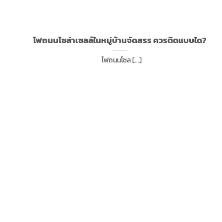
ไฟถนนโซล่าเซลล์ในหมู่บ้านจัดสรร ควรติดแบบใด?
ไฟถนนโซล [...]