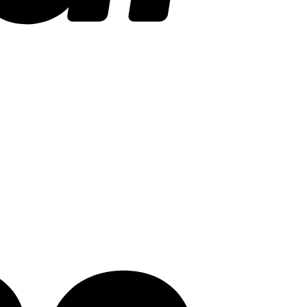
Stripe