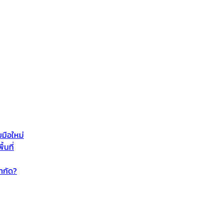
มือใหม่
้นที่
ำกัด?