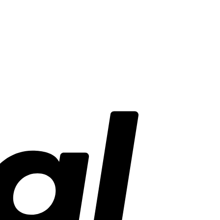
PayPal