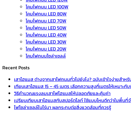
โคมไฟถนน LED 100W
โคมไฟถนน LED 80W
โคมไฟถนน LED 70W
โคมไฟถนน LED 50W
โคมไฟถนน LED 40W
โคมไฟถนน LED 30W
โคมไฟถนน LED 20W
โคมไฟถนนโซล่าเซลล์
Recent Posts
เสาไฮแมส ต่างจากเสาไฟถนนทั่วไปยังไง? ฉบับเข้าใจง่ายสำหรับ
เทียบเสาไฮแมส 15 – 45 เมตร เลือกความสูงกี่เมตรให้เหมาะกับพื
วิธีคำนวณแรงลมเสาไฟไฮแมสให้ปลอดภัยและคุ้มค่า
เปรียบเทียบเสาไฮแมสกับสปอร์ตไลท์ ใช้แบบไหนดีกว่าในพื้นที่จ
ไฟโซล่าเซลล์ในไร่นา ผลกระทบต่อสิ่งแวดล้อมที่ควรรู้