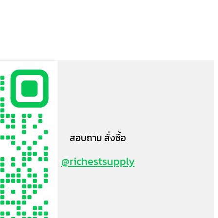
สอบถาม สั่งซื้อ
@richestsupply