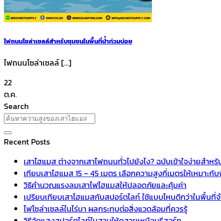
ไฟถนนโซล่าเซลล์สำหรับชุมชนในพื้นที่น้ำท่วมบ่อย
ไฟถนนโซล่าเซลล์ [...]
22
ต.ค.
Search
Recent Posts
เสาไฮแมส ต่างจากเสาไฟถนนทั่วไปยังไง? ฉบับเข้าใจง่ายสำหรับ
เทียบเสาไฮแมส 15 – 45 เมตร เลือกความสูงกี่เมตรให้เหมาะกับพื
วิธีคำนวณแรงลมเสาไฟไฮแมสให้ปลอดภัยและคุ้มค่า
เปรียบเทียบเสาไฮแมสกับสปอร์ตไลท์ ใช้แบบไหนดีกว่าในพื้นที่จ
ไฟโซล่าเซลล์ในไร่นา ผลกระทบต่อสิ่งแวดล้อมที่ควรรู้
วิธีจัดแสงสปอร์ตไลท์ในสวนให้ดูสวยเหมือนรีสอร์ท