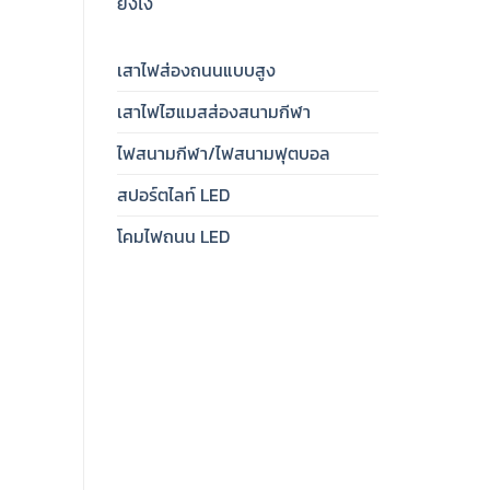
ยังไง
เสาไฟส่องถนนแบบสูง
เสาไฟไฮแมสส่องสนามกีฬา
ไฟสนามกีฬา/ไฟสนามฟุตบอล
สปอร์ตไลท์ LED
โคมไฟถนน LED