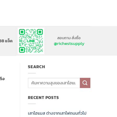
สอบถาม สั่งซื้อ
8 แจ็ค
@richestsupply
SEARCH
ถึง
RECENT POSTS
เสาไฮแมส ต่างจากเสาไฟถนนทั่วไป