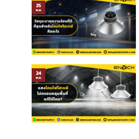
25
พ.ย.
24
พ.ย.