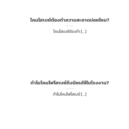
โคมไฮเบย์ต้องทำความสะอาดบ่อยไหม?
โคมไฮเบย์ต้องทำ [...]
ทำไมโคมไฟไฮเบย์ถึงนิยมใช้ในโรงงาน?
ทำไมโคมไฟไฮเบย์ [...]