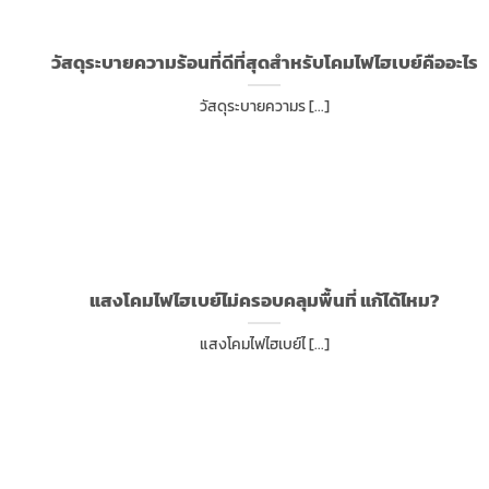
วัสดุระบายความร้อนที่ดีที่สุดสำหรับโคมไฟไฮเบย์คืออะไร
วัสดุระบายความร [...]
แสงโคมไฟไฮเบย์ไม่ครอบคลุมพื้นที่ แก้ได้ไหม?
แสงโคมไฟไฮเบย์ไ [...]