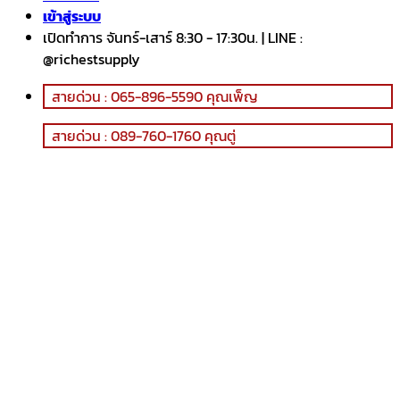
เข้าสู่ระบบ
เปิดทำการ จันทร์-เสาร์ 8:30 - 17:30น. | LINE :
@richestsupply
สายด่วน : 065-896-5590 คุณเพ็ญ
สายด่วน : 089-760-1760 คุณตู่