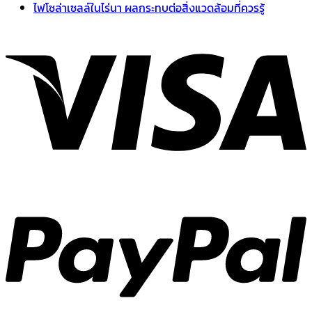
ไฟโซล่าเซลล์ในไร่นา ผลกระทบต่อสิ่งแวดล้อมที่ควรรู้
V
P