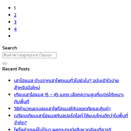
1
2
3
4
Search
Recent Posts
เสาไฮแมส ต่างจากเสาไฟถนนทั่วไปยังไง? ฉบับเข้าใจง่าย
สำหรับมือใหม่
เทียบเสาไฮแมส 15 – 45 เมตร เลือกความสูงกี่เมตรให้เหมาะ
กับพื้นที่
วิธีคำนวณแรงลมเสาไฟไฮแมสให้ปลอดภัยและคุ้มค่า
เปรียบเทียบเสาไฮแมสกับสปอร์ตไลท์ ใช้แบบไหนดีกว่าในพื้นที่
จำกัด?
ไฟโซล่าเซลล์ในไร่นา ผลกระทบต่อสิ่งแวดล้อมที่ควรรู้