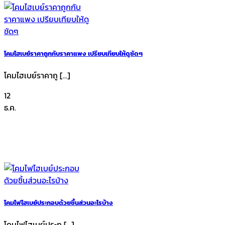
โคมไฮเบย์ราคาถูกกับราคาแพง เปรียบเทียบให้ดูชัดๆ
โคมไฮเบย์ราคาถู [...]
12
ธ.ค.
โคมไฟไฮเบย์ประกอบด้วยชิ้นส่วนอะไรบ้าง
โคมไฟไฮเบย์ประก [...]