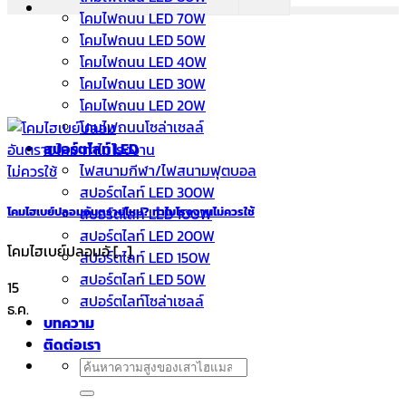
โคมไฟถนน LED 70W
โคมไฟถนน LED 50W
โคมไฟถนน LED 40W
โคมไฟถนน LED 30W
โคมไฟถนน LED 20W
โคมไฟถนนโซล่าเซลล์
สปอร์ตไลท์ LED
ไฟสนามกีฬา/ไฟสนามฟุตบอล
สปอร์ตไลท์ LED 300W
โคมไฮเบย์ปลอมอันตรายไหม? ทำไมโรงงานไม่ควรใช้
สปอร์ตไลท์ LED 100W
สปอร์ตไลท์ LED 200W
โคมไฮเบย์ปลอมอั [...]
สปอร์ตไลท์ LED 150W
สปอร์ตไลท์ LED 50W
15
สปอร์ตไลท์โซล่าเซลล์
ธ.ค.
บทความ
ติดต่อเรา
ค้นหา: