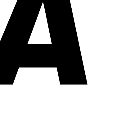
PayPal