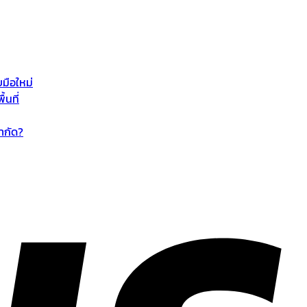
มือใหม่
้นที่
ำกัด?