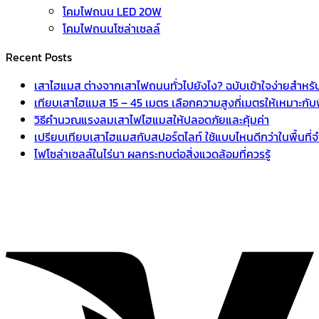
โคมไฟถนน LED 20W
โคมไฟถนนโซล่าเซลล์
Recent Posts
เสาไฮแมส ต่างจากเสาไฟถนนทั่วไปยังไง? ฉบับเข้าใจง่ายสำหรับ
เทียบเสาไฮแมส 15 – 45 เมตร เลือกความสูงกี่เมตรให้เหมาะกับพื
วิธีคำนวณแรงลมเสาไฟไฮแมสให้ปลอดภัยและคุ้มค่า
เปรียบเทียบเสาไฮแมสกับสปอร์ตไลท์ ใช้แบบไหนดีกว่าในพื้นที่จ
ไฟโซล่าเซลล์ในไร่นา ผลกระทบต่อสิ่งแวดล้อมที่ควรรู้