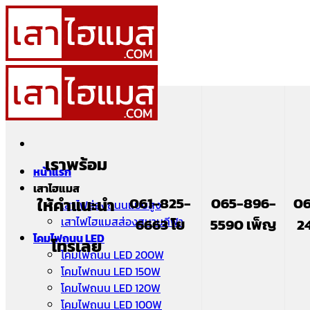
ข้าม
ไป
ยัง
เนื้อหา
เราพร้อม
หน้าแรก
เสาไฮแมส
061-825-
065-896-
06
ให้คำแนะนำ
เสาไฟส่องถนนแบบสูง
เสาไฟไฮแมสส่องสนามกีฬา
6663 โย
5590 เพ็ญ
24
โคมไฟถนน LED
โทรเลย
โคมไฟถนน LED 200W
โคมไฟถนน LED 150W
โคมไฟถนน LED 120W
โคมไฟถนน LED 100W