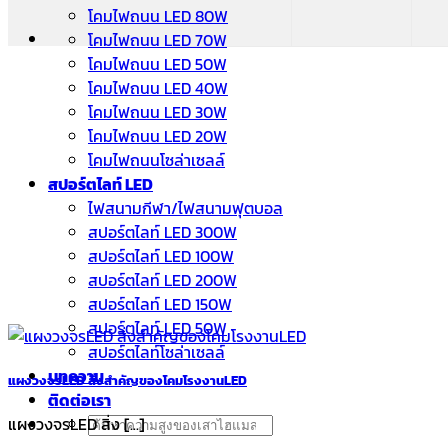
โคมไฟถนน LED 80W
โคมไฟถนน LED 70W
โคมไฟถนน LED 50W
โคมไฟถนน LED 40W
โคมไฟถนน LED 30W
โคมไฟถนน LED 20W
โคมไฟถนนโซล่าเซลล์
สปอร์ตไลท์ LED
ไฟสนามกีฬา/ไฟสนามฟุตบอล
สปอร์ตไลท์ LED 300W
สปอร์ตไลท์ LED 100W
สปอร์ตไลท์ LED 200W
สปอร์ตไลท์ LED 150W
สปอร์ตไลท์ LED 50W
สปอร์ตไลท์โซล่าเซลล์
บทความ
แผงวงจรLED สิ่งสำคัญของโคมโรงงานLED
ติดต่อเรา
ค้นหา:
แผงวงจรLED สิ่ง [...]