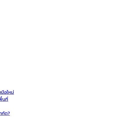
มือใหม่
้นที่
ำกัด?