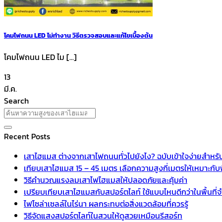
โคมไฟถนน LED ไม่ทำงาน วิธีตรวจสอบและแก้ไขเบื้องต้น
โคมไฟถนน LED ไม [...]
13
มี.ค.
Search
Recent Posts
เสาไฮแมส ต่างจากเสาไฟถนนทั่วไปยังไง? ฉบับเข้าใจง่ายสำหรับ
เทียบเสาไฮแมส 15 – 45 เมตร เลือกความสูงกี่เมตรให้เหมาะกับพื
วิธีคำนวณแรงลมเสาไฟไฮแมสให้ปลอดภัยและคุ้มค่า
เปรียบเทียบเสาไฮแมสกับสปอร์ตไลท์ ใช้แบบไหนดีกว่าในพื้นที่จ
ไฟโซล่าเซลล์ในไร่นา ผลกระทบต่อสิ่งแวดล้อมที่ควรรู้
วิธีจัดแสงสปอร์ตไลท์ในสวนให้ดูสวยเหมือนรีสอร์ท