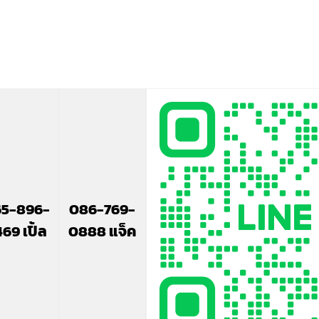
5-896-
086-769-
69 เปิ้ล
0888 แจ็ค