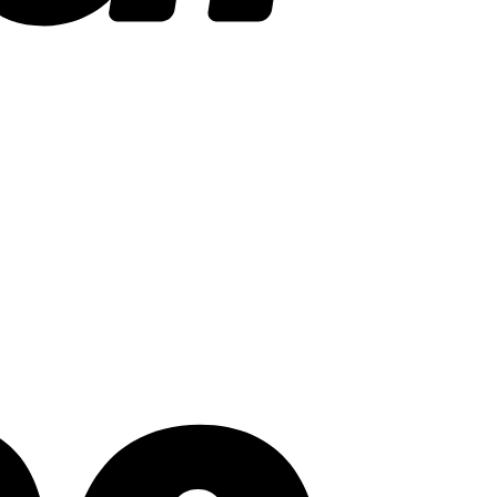
Stripe