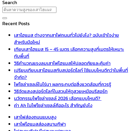
Search
Recent Posts
เสาไฮแมส ต่างจากเสาไฟถนนทั่วไปยังไง? ฉบับเข้าใจง่าย
สำหรับมือใหม่
เทียบเสาไฮแมส 15 – 45 เมตร เลือกความสูงกี่เมตรให้เหมาะ
กับพื้นที่
วิธีคำนวณแรงลมเสาไฟไฮแมสให้ปลอดภัยและคุ้มค่า
เปรียบเทียบเสาไฮแมสกับสปอร์ตไลท์ ใช้แบบไหนดีกว่าในพื้นที่
จำกัด?
ไฟโซล่าเซลล์ในไร่นา ผลกระทบต่อสิ่งแวดล้อมที่ควรรู้
วิธีจัดแสงสปอร์ตไลท์ในสวนให้ดูสวยเหมือนรีสอร์ท
นวัตกรรมไฟโซล่าเซลล์ 2026 เลือกแบบไหนดี?
ค่า Ah ในไฟโซล่าเซลล์คืออะไร สำคัญยังไง
เสาไฟส่องถนนแบบสูง
เสาไฟไฮแมสส่องสนามกีฬา