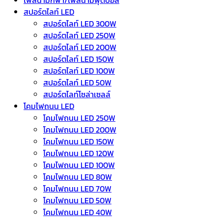
ไฟสนามกีฬา/ไฟสนามฟุตบอล
สปอร์ตไลท์ LED
สปอร์ตไลท์ LED 300W
สปอร์ตไลท์ LED 250W
สปอร์ตไลท์ LED 200W
สปอร์ตไลท์ LED 150W
สปอร์ตไลท์ LED 100W
สปอร์ตไลท์ LED 50W
สปอร์ตไลท์โซล่าเซลล์
โคมไฟถนน LED
โคมไฟถนน LED 250W
โคมไฟถนน LED 200W
โคมไฟถนน LED 150W
โคมไฟถนน LED 120W
โคมไฟถนน LED 100W
โคมไฟถนน LED 80W
โคมไฟถนน LED 70W
โคมไฟถนน LED 50W
โคมไฟถนน LED 40W