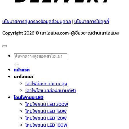
นโยบายการคุ้มครองข้อมูลส่วนบุคคล
|
นโยบายการใช้คุกกี้
Copyright 2026 © เสาไฮแมส.com-ผู้เชี่ยวชาญด้านเสาไฮแมส
ค้นหา:
หน้าแรก
เสาไฮแมส
เสาไฟส่องถนนแบบสูง
เสาไฟไฮแมสส่องสนามกีฬา
โคมไฟถนน LED
โคมไฟถนน LED 200W
โคมไฟถนน LED 150W
โคมไฟถนน LED 120W
โคมไฟถนน LED 100W