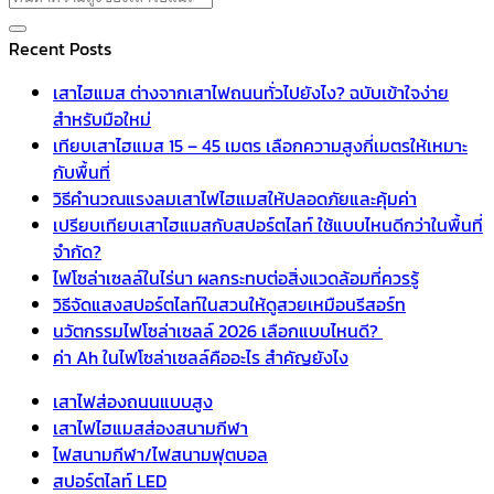
Recent Posts
เสาไฮแมส ต่างจากเสาไฟถนนทั่วไปยังไง? ฉบับเข้าใจง่าย
สำหรับมือใหม่
เทียบเสาไฮแมส 15 – 45 เมตร เลือกความสูงกี่เมตรให้เหมาะ
กับพื้นที่
วิธีคำนวณแรงลมเสาไฟไฮแมสให้ปลอดภัยและคุ้มค่า
เปรียบเทียบเสาไฮแมสกับสปอร์ตไลท์ ใช้แบบไหนดีกว่าในพื้นที่
จำกัด?
ไฟโซล่าเซลล์ในไร่นา ผลกระทบต่อสิ่งแวดล้อมที่ควรรู้
วิธีจัดแสงสปอร์ตไลท์ในสวนให้ดูสวยเหมือนรีสอร์ท
นวัตกรรมไฟโซล่าเซลล์ 2026 เลือกแบบไหนดี?
ค่า Ah ในไฟโซล่าเซลล์คืออะไร สำคัญยังไง
เสาไฟส่องถนนแบบสูง
เสาไฟไฮแมสส่องสนามกีฬา
ไฟสนามกีฬา/ไฟสนามฟุตบอล
สปอร์ตไลท์ LED