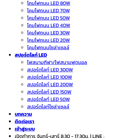
โคมไฟถนน LED 80W
โคมไฟถนน LED 70W
โคมไฟถนน LED 50W
โคมไฟถนน LED 40W
โคมไฟถนน LED 30W
โคมไฟถนน LED 20W
โคมไฟถนนโซล่าเซลล์
สปอร์ตไลท์ LED
ไฟสนามกีฬา/ไฟสนามฟุตบอล
สปอร์ตไลท์ LED 300W
สปอร์ตไลท์ LED 100W
สปอร์ตไลท์ LED 200W
สปอร์ตไลท์ LED 150W
สปอร์ตไลท์ LED 50W
สปอร์ตไลท์โซล่าเซลล์
บทความ
ติดต่อเรา
เข้าสู่ระบบ
เปิดทำการ จันทร์-เสาร์ 8:30 - 17:30น. | LINE :