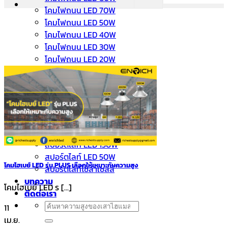
โคมไฟถนน LED 70W
โคมไฟถนน LED 50W
โคมไฟถนน LED 40W
โคมไฟถนน LED 30W
โคมไฟถนน LED 20W
โคมไฟถนนโซล่าเซลล์
สปอร์ตไลท์ LED
ไฟสนามกีฬา/ไฟสนามฟุตบอล
สปอร์ตไลท์ LED 300W
สปอร์ตไลท์ LED 100W
สปอร์ตไลท์ LED 200W
สปอร์ตไลท์ LED 150W
สปอร์ตไลท์ LED 50W
โคมไฮเบย์ LED รุ่น PLUS เลือกให้เหมาะกับความสูง
สปอร์ตไลท์โซล่าเซลล์
บทความ
โคมไฮเบย์ LED ร [...]
ติดต่อเรา
ค้นหา:
11
เม.ย.