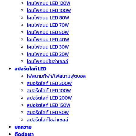
โคมไฟถนน LED 120W
โคมไฟถนน LED 100W
โคมไฟถนน LED 80W
โคมไฟถนน LED 70W
โคมไฟถนน LED 50W
โคมไฟถนน LED 40W
โคมไฟถนน LED 30W
โคมไฟถนน LED 20W
โคมไฟถนนโซล่าเซลล์
สปอร์ตไลท์ LED
ไฟสนามกีฬา/ไฟสนามฟุตบอล
สปอร์ตไลท์ LED 300W
สปอร์ตไลท์ LED 100W
สปอร์ตไลท์ LED 200W
สปอร์ตไลท์ LED 150W
สปอร์ตไลท์ LED 50W
สปอร์ตไลท์โซล่าเซลล์
บทความ
ติดต่อเรา