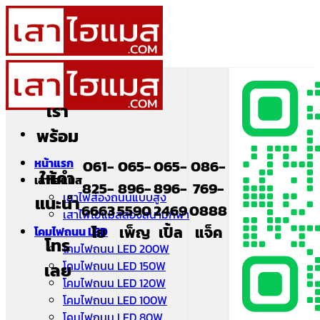
ข้าม
ไป
ยัง
เนื้อหา
เรา
พร้อม
หน้าแรก
061-
065-
065-
086-
ให้คำ
เสาไฮแมส
825-
896-
896-
769-
เสาไฟส่องถนนแบบสูง
แนะนำ
6663
5590
2469
0888
เสาไฟไฮแมสส่องสนามกีฬา
โย
เพ็ญ
เปิ้ล
แจ็ค
โคมไฟถนน LED
โทร
โคมไฟถนน LED 200W
โคมไฟถนน LED 150W
เลย
โคมไฟถนน LED 120W
โคมไฟถนน LED 100W
โคมไฟถนน LED 80W