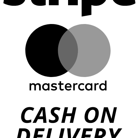
M
C
D