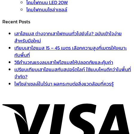
โคมไฟถนน LED 20W
โคมไฟถนนโซล่าเซลล์
Recent Posts
เสาไฮแมส ต่างจากเสาไฟถนนทั่วไปยังไง? ฉบับเข้าใจง่าย
สำหรับมือใหม่
เทียบเสาไฮแมส 15 – 45 เมตร เลือกความสูงกี่เมตรให้เหมาะ
กับพื้นที่
วิธีคำนวณแรงลมเสาไฟไฮแมสให้ปลอดภัยและคุ้มค่า
เปรียบเทียบเสาไฮแมสกับสปอร์ตไลท์ ใช้แบบไหนดีกว่าในพื้นที่
จำกัด?
ไฟโซล่าเซลล์ในไร่นา ผลกระทบต่อสิ่งแวดล้อมที่ควรรู้
V