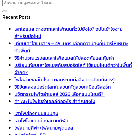
Recent Posts
เสาไฮแมส ต่างจากเสาไฟถนนทั่วไปยังไง? ฉบับเข้าใจง่าย
สำหรับมือใหม่
เทียบเสาไฮแมส 15 – 45 เมตร เลือกความสูงกี่เมตรให้เหมาะ
กับพื้นที่
วิธีคำนวณแรงลมเสาไฟไฮแมสให้ปลอดภัยและคุ้มค่า
เปรียบเทียบเสาไฮแมสกับสปอร์ตไลท์ ใช้แบบไหนดีกว่าในพื้นที่
จำกัด?
ไฟโซล่าเซลล์ในไร่นา ผลกระทบต่อสิ่งแวดล้อมที่ควรรู้
วิธีจัดแสงสปอร์ตไลท์ในสวนให้ดูสวยเหมือนรีสอร์ท
นวัตกรรมไฟโซล่าเซลล์ 2026 เลือกแบบไหนดี?
ค่า Ah ในไฟโซล่าเซลล์คืออะไร สำคัญยังไง
เสาไฟส่องถนนแบบสูง
เสาไฟไฮแมสส่องสนามกีฬา
ไฟสนามกีฬา/ไฟสนามฟุตบอล