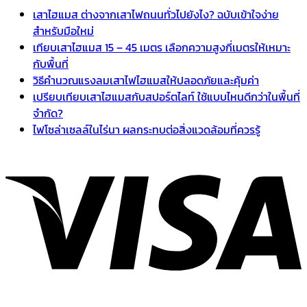
เสาไฮแมส ต่างจากเสาไฟถนนทั่วไปยังไง? ฉบับเข้าใจง่าย
สำหรับมือใหม่
เทียบเสาไฮแมส 15 – 45 เมตร เลือกความสูงกี่เมตรให้เหมาะ
กับพื้นที่
วิธีคำนวณแรงลมเสาไฟไฮแมสให้ปลอดภัยและคุ้มค่า
เปรียบเทียบเสาไฮแมสกับสปอร์ตไลท์ ใช้แบบไหนดีกว่าในพื้นที่
จำกัด?
ไฟโซล่าเซลล์ในไร่นา ผลกระทบต่อสิ่งแวดล้อมที่ควรรู้
V