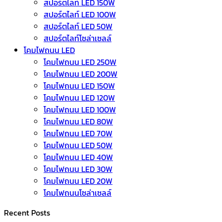
สปอร์ตไลท์ LED 150W
สปอร์ตไลท์ LED 100W
สปอร์ตไลท์ LED 50W
สปอร์ตไลท์โซล่าเซลล์
โคมไฟถนน LED
โคมไฟถนน LED 250W
โคมไฟถนน LED 200W
โคมไฟถนน LED 150W
โคมไฟถนน LED 120W
โคมไฟถนน LED 100W
โคมไฟถนน LED 80W
โคมไฟถนน LED 70W
โคมไฟถนน LED 50W
โคมไฟถนน LED 40W
โคมไฟถนน LED 30W
โคมไฟถนน LED 20W
โคมไฟถนนโซล่าเซลล์
Recent Posts