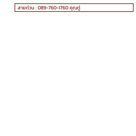
สายด่วน : 089-760-1760 คุณตู่