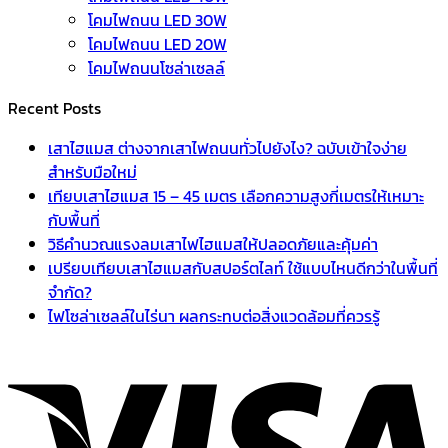
โคมไฟถนน LED 30W
โคมไฟถนน LED 20W
โคมไฟถนนโซล่าเซลล์
Recent Posts
เสาไฮแมส ต่างจากเสาไฟถนนทั่วไปยังไง? ฉบับเข้าใจง่าย
สำหรับมือใหม่
เทียบเสาไฮแมส 15 – 45 เมตร เลือกความสูงกี่เมตรให้เหมาะ
กับพื้นที่
วิธีคำนวณแรงลมเสาไฟไฮแมสให้ปลอดภัยและคุ้มค่า
เปรียบเทียบเสาไฮแมสกับสปอร์ตไลท์ ใช้แบบไหนดีกว่าในพื้นที่
จำกัด?
ไฟโซล่าเซลล์ในไร่นา ผลกระทบต่อสิ่งแวดล้อมที่ควรรู้
V