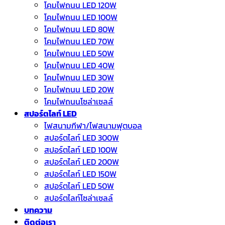
โคมไฟถนน LED 120W
โคมไฟถนน LED 100W
โคมไฟถนน LED 80W
โคมไฟถนน LED 70W
โคมไฟถนน LED 50W
โคมไฟถนน LED 40W
โคมไฟถนน LED 30W
โคมไฟถนน LED 20W
โคมไฟถนนโซล่าเซลล์
สปอร์ตไลท์ LED
ไฟสนามกีฬา/ไฟสนามฟุตบอล
สปอร์ตไลท์ LED 300W
สปอร์ตไลท์ LED 100W
สปอร์ตไลท์ LED 200W
สปอร์ตไลท์ LED 150W
สปอร์ตไลท์ LED 50W
สปอร์ตไลท์โซล่าเซลล์
บทความ
ติดต่อเรา