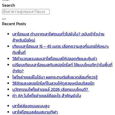
Search
Recent Posts
เสาไฮแมส ต่างจากเสาไฟถนนทั่วไปยังไง? ฉบับเข้าใจง่าย
สำหรับมือใหม่
เทียบเสาไฮแมส 15 – 45 เมตร เลือกความสูงกี่เมตรให้เหมาะ
กับพื้นที่
วิธีคำนวณแรงลมเสาไฟไฮแมสให้ปลอดภัยและคุ้มค่า
เปรียบเทียบเสาไฮแมสกับสปอร์ตไลท์ ใช้แบบไหนดีกว่าในพื้นที่
จำกัด?
ไฟโซล่าเซลล์ในไร่นา ผลกระทบต่อสิ่งแวดล้อมที่ควรรู้
วิธีจัดแสงสปอร์ตไลท์ในสวนให้ดูสวยเหมือนรีสอร์ท
นวัตกรรมไฟโซล่าเซลล์ 2026 เลือกแบบไหนดี?
ค่า Ah ในไฟโซล่าเซลล์คืออะไร สำคัญยังไง
เสาไฟส่องถนนแบบสูง
เสาไฟไฮแมสส่องสนามกีฬา