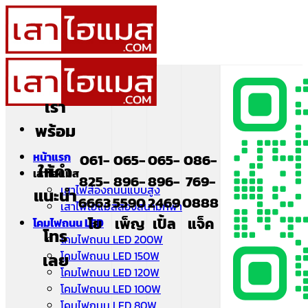
ข้าม
ไป
ยัง
เนื้อหา
เรา
พร้อม
หน้าแรก
061-
065-
065-
086-
ให้คำ
เสาไฮแมส
825-
896-
896-
769-
เสาไฟส่องถนนแบบสูง
แนะนำ
6663
5590
2469
0888
เสาไฟไฮแมสส่องสนามกีฬา
โย
เพ็ญ
เปิ้ล
แจ็ค
โคมไฟถนน LED
โทร
โคมไฟถนน LED 200W
โคมไฟถนน LED 150W
เลย
โคมไฟถนน LED 120W
โคมไฟถนน LED 100W
โคมไฟถนน LED 80W