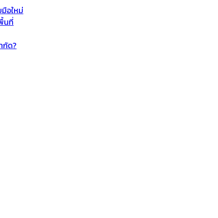
มือใหม่
้นที่
ำกัด?