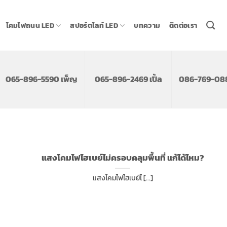
โคมไฟถนน LED
สปอร์ตไลท์ LED
บทความ
ติดต่อเรา
065-896-5590 เพ็ญ
065-896-2469 เปิ้ล
086-769-088
แสงโคมไฟไฮเบย์ไม่ครอบคลุมพื้นที่ แก้ได้ไหม?
แสงโคมไฟไฮเบย์ไ [...]