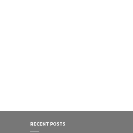
RECENT POSTS