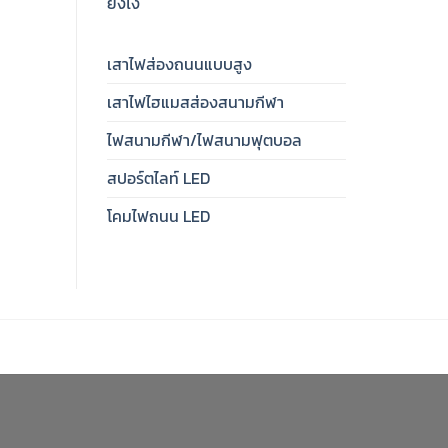
ยังไง
เสาไฟส่องถนนแบบสูง
เสาไฟไฮแมสส่องสนามกีฬา
ไฟสนามกีฬา/ไฟสนามฟุตบอล
สปอร์ตไลท์ LED
โคมไฟถนน LED