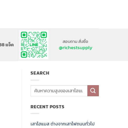
สอบถาม สั่งซื้อ
8 แจ็ค
@richestsupply
SEARCH
RECENT POSTS
เสาไฮแมส ต่างจากเสาไฟถนนทั่วไป