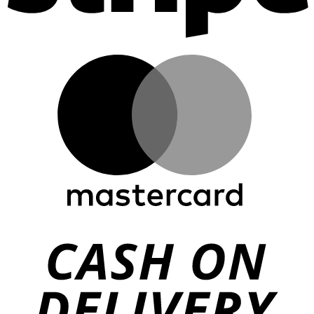
M
C
D