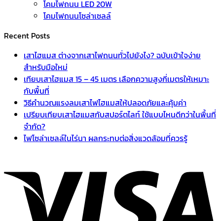
โคมไฟถนน LED 20W
โคมไฟถนนโซล่าเซลล์
Recent Posts
เสาไฮแมส ต่างจากเสาไฟถนนทั่วไปยังไง? ฉบับเข้าใจง่าย
สำหรับมือใหม่
เทียบเสาไฮแมส 15 – 45 เมตร เลือกความสูงกี่เมตรให้เหมาะ
กับพื้นที่
วิธีคำนวณแรงลมเสาไฟไฮแมสให้ปลอดภัยและคุ้มค่า
เปรียบเทียบเสาไฮแมสกับสปอร์ตไลท์ ใช้แบบไหนดีกว่าในพื้นที่
จำกัด?
ไฟโซล่าเซลล์ในไร่นา ผลกระทบต่อสิ่งแวดล้อมที่ควรรู้
V