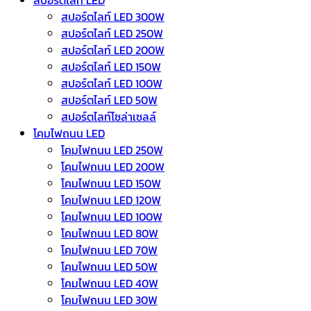
สปอร์ตไลท์ LED
สปอร์ตไลท์ LED 300W
สปอร์ตไลท์ LED 250W
สปอร์ตไลท์ LED 200W
สปอร์ตไลท์ LED 150W
สปอร์ตไลท์ LED 100W
สปอร์ตไลท์ LED 50W
สปอร์ตไลท์โซล่าเซลล์
โคมไฟถนน LED
โคมไฟถนน LED 250W
โคมไฟถนน LED 200W
โคมไฟถนน LED 150W
โคมไฟถนน LED 120W
โคมไฟถนน LED 100W
โคมไฟถนน LED 80W
โคมไฟถนน LED 70W
โคมไฟถนน LED 50W
โคมไฟถนน LED 40W
โคมไฟถนน LED 30W