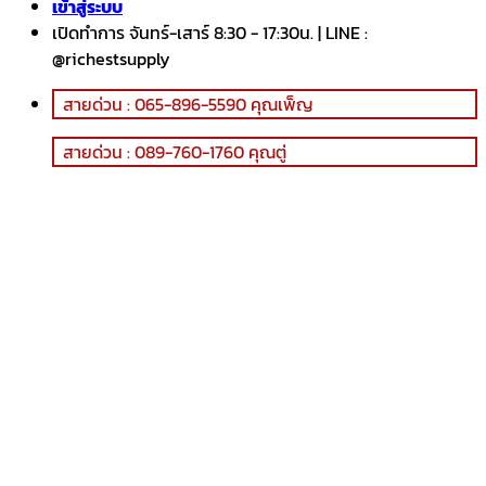
เข้าสู่ระบบ
เปิดทำการ จันทร์-เสาร์ 8:30 - 17:30น. | LINE :
@richestsupply
สายด่วน : 065-896-5590 คุณเพ็ญ
สายด่วน : 089-760-1760 คุณตู่