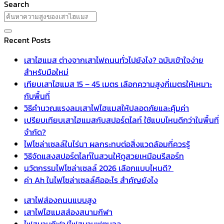
Search
Recent Posts
เสาไฮแมส ต่างจากเสาไฟถนนทั่วไปยังไง? ฉบับเข้าใจง่าย
สำหรับมือใหม่
เทียบเสาไฮแมส 15 – 45 เมตร เลือกความสูงกี่เมตรให้เหมาะ
กับพื้นที่
วิธีคำนวณแรงลมเสาไฟไฮแมสให้ปลอดภัยและคุ้มค่า
เปรียบเทียบเสาไฮแมสกับสปอร์ตไลท์ ใช้แบบไหนดีกว่าในพื้นที่
จำกัด?
ไฟโซล่าเซลล์ในไร่นา ผลกระทบต่อสิ่งแวดล้อมที่ควรรู้
วิธีจัดแสงสปอร์ตไลท์ในสวนให้ดูสวยเหมือนรีสอร์ท
นวัตกรรมไฟโซล่าเซลล์ 2026 เลือกแบบไหนดี?
ค่า Ah ในไฟโซล่าเซลล์คืออะไร สำคัญยังไง
เสาไฟส่องถนนแบบสูง
เสาไฟไฮแมสส่องสนามกีฬา