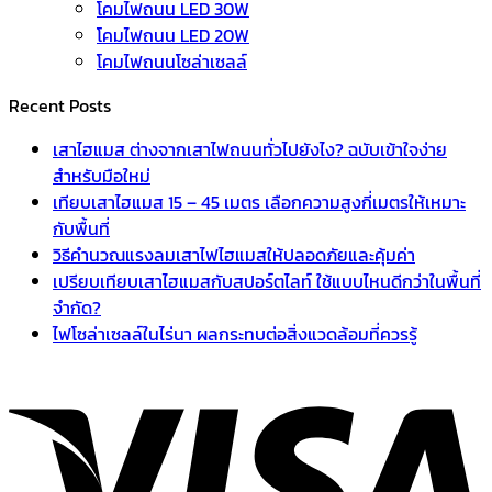
โคมไฟถนน LED 30W
โคมไฟถนน LED 20W
โคมไฟถนนโซล่าเซลล์
Recent Posts
เสาไฮแมส ต่างจากเสาไฟถนนทั่วไปยังไง? ฉบับเข้าใจง่าย
สำหรับมือใหม่
เทียบเสาไฮแมส 15 – 45 เมตร เลือกความสูงกี่เมตรให้เหมาะ
กับพื้นที่
วิธีคำนวณแรงลมเสาไฟไฮแมสให้ปลอดภัยและคุ้มค่า
เปรียบเทียบเสาไฮแมสกับสปอร์ตไลท์ ใช้แบบไหนดีกว่าในพื้นที่
จำกัด?
ไฟโซล่าเซลล์ในไร่นา ผลกระทบต่อสิ่งแวดล้อมที่ควรรู้
V