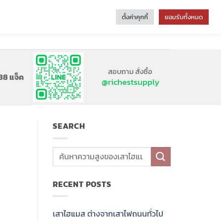
ตั้งค่าคุกกี้
ยอมรับทั้งหมด
สอบถาม สั่งซื้อ
8 แจ็ค
@richestsupply
SEARCH
RECENT POSTS
เสาไฮแมส ต่างจากเสาไฟถนนทั่วไป