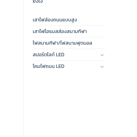
ยังไง
เสาไฟส่องถนนแบบสูง
เสาไฟไฮแมสส่องสนามกีฬา
ไฟสนามกีฬา/ไฟสนามฟุตบอล
สปอร์ตไลท์ LED
โคมไฟถนน LED