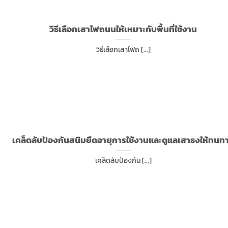
วิธีเลือกเสาไฟถนนให้เหมาะกับพื้นที่ใช้งาน
วิธีเลือกเสาไฟถ [...]
เคล็ดลับป้องกันสนิมยืดอายุการใช้งานและดูแลเสาธงให้ทนท
เคล็ดลับป้องกัน [...]