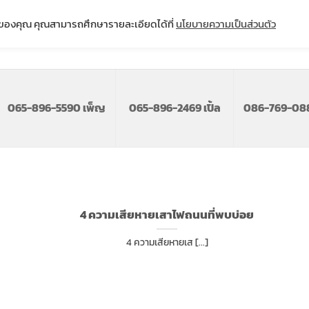
ซต์ของคุณ คุณสามารถศึกษารายละเอียดได้ที่
นโยบายความเป็นส่วนตัว
โคมไฟถนน LED
สปอร์ตไลท์ LED
บทความ
ติดต่อเรา
065-896-5590 เพ็ญ
065-896-2469 เปิ้ล
086-769-088
4 ความเสียหายเสาไฟถนนที่พบบ่อย
4 ความเสียหายเส [...]