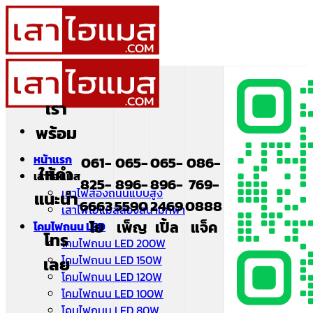
ข้าม
ไป
ยัง
เนื้อหา
เรา
พร้อม
หน้าแรก
061-
065-
065-
086-
ให้คำ
เสาไฮแมส
825-
896-
896-
769-
เสาไฟส่องถนนแบบสูง
แนะนำ
6663
5590
2469
0888
เสาไฟไฮแมสส่องสนามกีฬา
โย
เพ็ญ
เปิ้ล
แจ็ค
โคมไฟถนน LED
โทร
โคมไฟถนน LED 200W
โคมไฟถนน LED 150W
เลย
โคมไฟถนน LED 120W
โคมไฟถนน LED 100W
โคมไฟถนน LED 80W