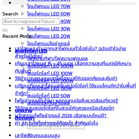
โคมไฟถนน LED 70W
Search
โคมไฟถนน LED 50W
โคมไฟถนน LED 40W
โคมไฟถนน LED 30W
Recent Posts
โคมไฟถนน LED 20W
โคมไฟถนนโซล่าเซลล์
เสาไฮแมส ต่างจากเสาไฟถนนทั่วไปยังไง? ฉบับเข้าใจง่าย
สปอร์ตไลท์ LED
สำหรับมือใหม่
ไฟสนามกีฬา/ไฟสนามฟุตบอล
เทียบเสาไฮแมส 15 – 45 เมตร เลือกความสูงกี่เมตรให้เหมาะ
สปอร์ตไลท์ LED 300W
กับพื้นที่
สปอร์ตไลท์ LED 100W
วิธีคำนวณแรงลมเสาไฟไฮแมสให้ปลอดภัยและคุ้มค่า
สปอร์ตไลท์ LED 200W
เปรียบเทียบเสาไฮแมสกับสปอร์ตไลท์ ใช้แบบไหนดีกว่าในพื้นที่
สปอร์ตไลท์ LED 150W
จำกัด?
สปอร์ตไลท์ LED 50W
ไฟโซล่าเซลล์ในไร่นา ผลกระทบต่อสิ่งแวดล้อมที่ควรรู้
สปอร์ตไลท์โซล่าเซลล์
วิธีจัดแสงสปอร์ตไลท์ในสวนให้ดูสวยเหมือนรีสอร์ท
บทความ
นวัตกรรมไฟโซล่าเซลล์ 2026 เลือกแบบไหนดี?
ติดต่อเรา
ค่า Ah ในไฟโซล่าเซลล์คืออะไร สำคัญยังไง
ค้นหา:
เสาไฟส่องถนนแบบสูง