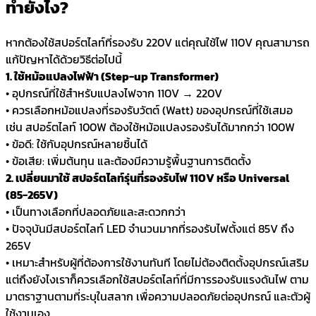
ทำยังไง?
หากต้องใช้สปอร์ตไลท์ที่รองรับ 220V แต่คุณใช้ไฟ 110V คุณสามารถ
แก้ปัญหาได้ด้วยวิธีต่อไปนี้
1. ใช้หม้อแปลงไฟฟ้า (Step-up Transformer)
• อุปกรณ์ที่ใช้สำหรับแปลงไฟจาก 110V → 220V
• ควรเลือกหม้อแปลงที่รองรับวัตต์ (Watt) ของอุปกรณ์ที่ใช้เสมอ
เช่น สปอร์ตไลท์ 100W ต้องใช้หม้อแปลงรองรับได้มากกว่า 100W
• ข้อดี: ใช้กับอุปกรณ์หลายชิ้นได้
• ข้อเสีย: เพิ่มต้นทุน และต้องมีความรู้พื้นฐานการติดตั้ง
2. เปลี่ยนมาใช้ สปอร์ตไลท์รุ่นที่รองรับไฟ 110V หรือ Universal
(85-265V)
• เป็นทางเลือกที่ปลอดภัยและสะดวกกว่า
• ปัจจุบันมีสปอร์ตไลท์ LED จำนวนมากที่รองรับไฟตั้งแต่ 85V ถึง
265V
• เหมาะสำหรับผู้ที่ต้องการใช้งานทันที โดยไม่ต้องติดตั้งอุปกรณ์เสริม
แต่ถึงยังไงเราก็ควรเลือกใช้สปอร์ตไลท์ที่มีการรองรับแรงดันไฟ ตาม
มาตราฐานตามที่ระบุในสลาก เพื่อความปลอดภัยต่ออุปกรณ์ และตัวผู้
ใช้งานเอง