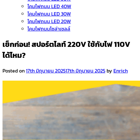
โคมไฟถนน LED 40W
โคมไฟถนน LED 30W
โคมไฟถนน LED 20W
โคมไฟถนนโซล่าเซลล์
เช็กก่อน! สปอร์ตไลท์ 220V ใช้กับไฟ 110V
ได้ไหม?
Posted on
17th มิถุนายน 2025
17th มิถุนายน 2025
by
Enrich