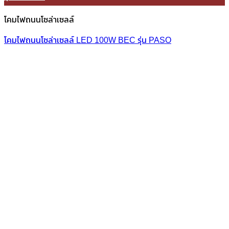
โคมไฟถนนโซล่าเซลล์
โคมไฟถนนโซล่าเซลล์ LED 100W BEC รุ่น PASO