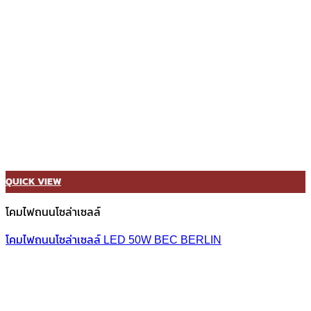
QUICK VIEW
โคมไฟถนนโซล่าเซลล์
โคมไฟถนนโซล่าเซลล์ LED 50W BEC BERLIN