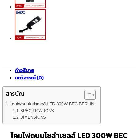
คำอธิบาย
บทวิจารณ์ (0)
สารบัญ
โคมไฟถนนโซล่าเซลล์ LED 300W BEC BERLIN
SPECIFICATIONS
DIMENSIONS
โคมไฟถนนโซล่าเซลล์ LED 300W BEC