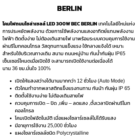
BERLIN
โคมไฟถนนโซล่าเซลล์ LED 300W BEC BERLIN
เทคโนโลยีใหม่แห่ง
การประหยัดพลังงาน ด้วยการใช้พลังงานแสงอาทิตย์แทนพลังงาน
ไฟฟ้า ติดตั้งง่าย ไม่ต้องเดินสายไฟ มาพร้อมระบบควบคุมการใช้งาน
ผ่านรีโมทคอนโทรล วัสดุทนทานแข็งแรง ใช้กลางแจ้งได้ เหมาะ
สำหรับใช้บริเวณทางเดิน สนาม ถนนหมู่บ้าน
กันน้ำกันฝุ่น
IP65
เซ็นเซอร์โหมดเมื่อเปิดใช้ จะสามารถเปิดใช้งานต่อเนื่องได้
นาน
36
ชม.มั่นใจ
100%
เปิดให้แสงสว่างได้นานมากกว่า 12 ชั่วโมง (Auto Mode)
ตัวโคมทำจากพลาสติกแข็งแรงทนทาน กันน้า กันผุ่น IP 65
ติดตั้งใช้งานง่าย ไม่ต้องเดินสายไฟ
ควบคุมการเปิด – ปิด ,เพิ่ม – ลดแสง ,ตั้งเวลาปิดผ่านรีโมท
คอลโทรล
โคมเปิดไฟอัตโนมัติ เมื่อแผงโซลาร์เซลล์ไม่ได้รับแสง
มีอายุการใช้งาน 25,000 ชั่วโมง
แผงโซลาร์เซลล์ชนิด Polycrystalline