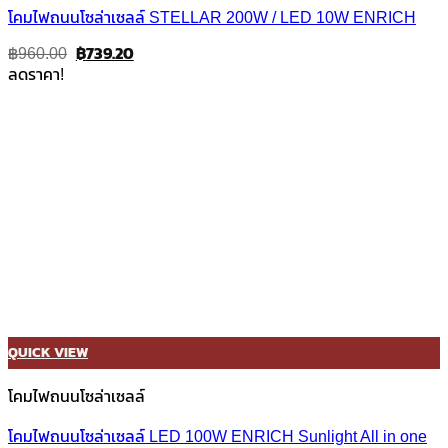
โคมไฟถนนโซล่าเซลล์ STELLAR 200W / LED 10W ENRICH
฿
739.20
Original
Current
฿
960.00
price
price
ลดราคา!
was:
is:
฿960.00.
฿739.20.
QUICK VIEW
โคมไฟถนนโซล่าเซลล์
โคมไฟถนนโซล่าเซลล์ LED 100W ENRICH Sunlight All in one