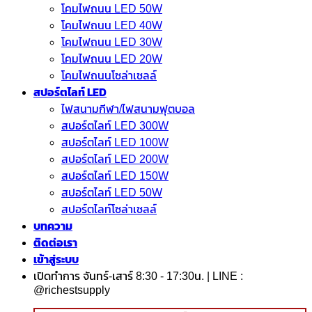
โคมไฟถนน LED 50W
โคมไฟถนน LED 40W
โคมไฟถนน LED 30W
โคมไฟถนน LED 20W
โคมไฟถนนโซล่าเซลล์
สปอร์ตไลท์ LED
ไฟสนามกีฬา/ไฟสนามฟุตบอล
สปอร์ตไลท์ LED 300W
สปอร์ตไลท์ LED 100W
สปอร์ตไลท์ LED 200W
สปอร์ตไลท์ LED 150W
สปอร์ตไลท์ LED 50W
สปอร์ตไลท์โซล่าเซลล์
บทความ
ติดต่อเรา
เข้าสู่ระบบ
เปิดทำการ จันทร์-เสาร์ 8:30 - 17:30น. | LINE :
@richestsupply