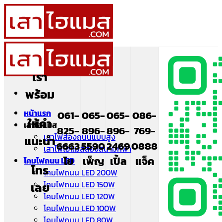
ข้าม
ไป
ยัง
เนื้อหา
เรา
พร้อม
หน้าแรก
061-
065-
065-
086-
ให้คำ
เสาไฮแมส
825-
896-
896-
769-
เสาไฟส่องถนนแบบสูง
แนะนำ
6663
5590
2469
0888
เสาไฟไฮแมสส่องสนามกีฬา
โย
เพ็ญ
เปิ้ล
แจ็ค
โคมไฟถนน LED
โทร
โคมไฟถนน LED 200W
โคมไฟถนน LED 150W
เลย
โคมไฟถนน LED 120W
โคมไฟถนน LED 100W
โคมไฟถนน LED 80W