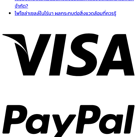
จำกัด?
ไฟโซล่าเซลล์ในไร่นา ผลกระทบต่อสิ่งแวดล้อมที่ควรรู้
V
P