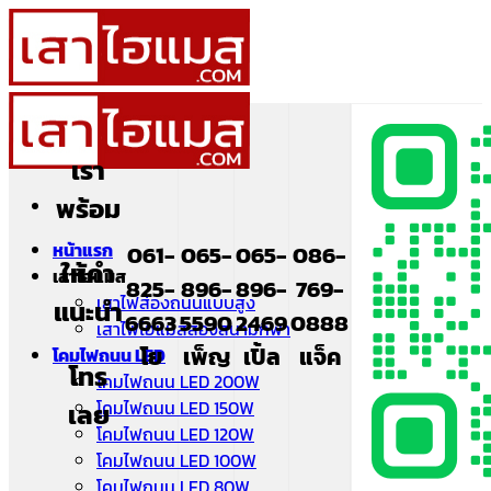
ข้าม
ไป
ยัง
เนื้อหา
เรา
พร้อม
หน้าแรก
061-
065-
065-
086-
ให้คำ
เสาไฮแมส
825-
896-
896-
769-
เสาไฟส่องถนนแบบสูง
แนะนำ
6663
5590
2469
0888
เสาไฟไฮแมสส่องสนามกีฬา
โย
เพ็ญ
เปิ้ล
แจ็ค
โคมไฟถนน LED
โทร
โคมไฟถนน LED 200W
โคมไฟถนน LED 150W
เลย
โคมไฟถนน LED 120W
โคมไฟถนน LED 100W
โคมไฟถนน LED 80W