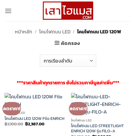
ข้าม
ไป
ยัง
เนื้อหา
หน้าหลัก
/
โคมไฟถนน LED
/
โคมไฟถนน LED 120W
คัดกรอง
***ราคาสินค้าทุกรายการ ยังไม่รวมภาษีมูลค่าเพิ่ม***
ลดราคา!
ลดราคา!
โคมไฟถนน LED
โคมไฟถนน LED 120W Filo ENRICH
โคมไฟถนน LED
Original
Current
฿
3,100.00
฿
2,387.00
โคมไฟถนน LED STREETLIGHT
price
price
ENRICH 120W รุ่น FILO-A
was:
is:
฿3,100.00.
฿2,387.00.