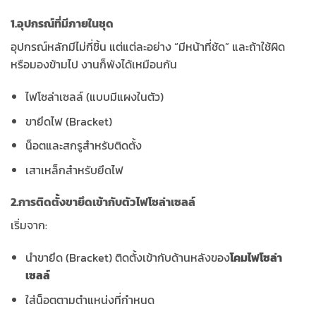
1.อุปกรณ์ที่มีภายในชุด
อุปกรณ์หลักมีไม่กี่ชิ้น แต่แต่ละอย่าง “มีหน้าที่ชัด” และถ้าใช้ผิด
หรือมองข้ามไป งานก็พังได้เหมือนกัน
ไฟโซล่าเซลล์ (แบบมีแผงในตัว)
ขายึดไฟ (Bracket)
น็อตและสกรูสำหรับติดตั้ง
เสาเหล็กสำหรับยึดไฟ
2.การติดตั้งขายึดเข้ากับตัวไฟโซล่าเซลล์
เริ่มจาก:
นำขายึด (Bracket) ติดตั้งเข้ากับด้านหลังของ
โคมไฟโซล่า
เซลล์
ใส่น็อตตามตำแหน่งที่กำหนด