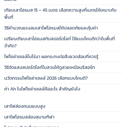
เทียบเสาไฮแมส 15 – 45 เมตร เลือกความสูงกี่เมตรให้เหมาะกับ
พื้นที่
วิธีคำนวณแรงลมเสาไฟไฮแมสให้ปลอดภัยและคุ้มค่า
เปรียบเทียบเสาไฮแมสกับสปอร์ตไลท์ ใช้แบบไหนดีกว่าในพื้นที่
จำกัด?
ไฟโซล่าเซลล์ในไร่นา ผลกระทบต่อสิ่งแวดล้อมที่ควรรู้
วิธีจัดแสงสปอร์ตไลท์ในสวนให้ดูสวยเหมือนรีสอร์ท
นวัตกรรมไฟโซล่าเซลล์ 2026 เลือกแบบไหนดี?
ค่า Ah ในไฟโซล่าเซลล์คืออะไร สำคัญยังไง
เสาไฟส่องถนนแบบสูง
เสาไฟไฮแมสส่องสนามกีฬา