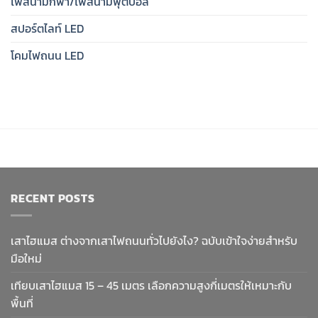
ไฟสนามกีฬา/ไฟสนามฟุตบอล
สปอร์ตไลท์ LED
โคมไฟถนน LED
RECENT POSTS
เสาไฮแมส ต่างจากเสาไฟถนนทั่วไปยังไง? ฉบับเข้าใจง่ายสำหรับ
มือใหม่
เทียบเสาไฮแมส 15 – 45 เมตร เลือกความสูงกี่เมตรให้เหมาะกับ
พื้นที่