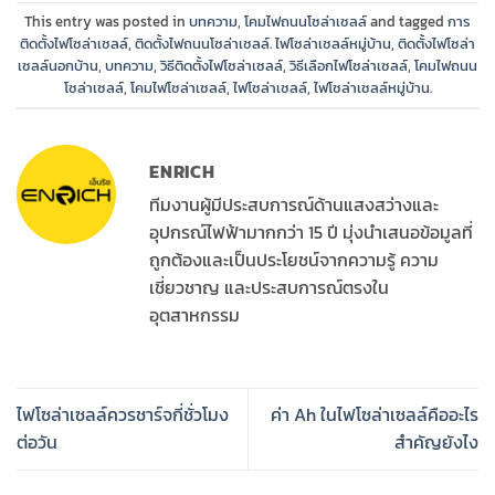
This entry was posted in
บทความ
,
โคมไฟถนนโซล่าเซลล์
and tagged
การ
ติดตั้งไฟโซล่าเซลล์
,
ติดตั้งไฟถนนโซล่าเซลล์. ไฟโซล่าเซลล์หมู่บ้าน
,
ติดตั้งไฟโซล่า
เซลล์นอกบ้าน
,
บทความ
,
วิธีติดตั้งไฟโซล่าเซลล์
,
วิธีเลือกไฟโซล่าเซลล์
,
โคมไฟถนน
โซล่าเซลล์
,
โคมไฟโซล่าเซลล์
,
ไฟโซล่าเซลล์
,
ไฟโซล่าเซลล์หมู่บ้าน
.
ENRICH
ทีมงานผู้มีประสบการณ์ด้านแสงสว่างและ
อุปกรณ์ไฟฟ้ามากกว่า 15 ปี มุ่งนำเสนอข้อมูลที่
ถูกต้องและเป็นประโยชน์จากความรู้ ความ
เชี่ยวชาญ และประสบการณ์ตรงใน
อุตสาหกรรม
ไฟโซล่าเซลล์ควรชาร์จกี่ชั่วโมง
ค่า Ah ในไฟโซล่าเซลล์คืออะไร
ต่อวัน
สำคัญยังไง