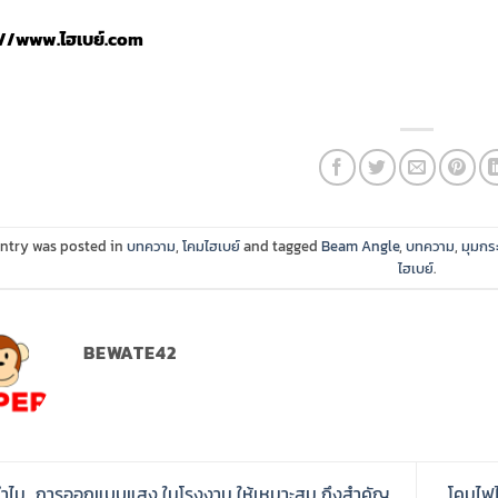
://www.ไฮเบย์.com
entry was posted in
บทความ
,
โคมไฮเบย์
and tagged
Beam Angle
,
บทความ
,
มุมกร
ไฮเบย์
.
BEWATE42
ำไม…การออกแบบแสง ในโรงงาน ให้เหมาะสม ถึงสำคัญ
โคมไฟไ