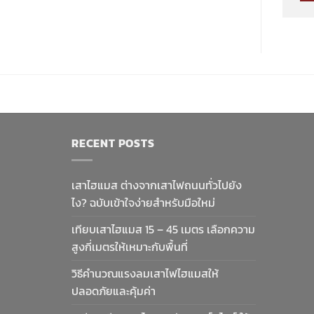
RECENT POSTS
เสาไฮแมส ต่างจากเสาไฟถนนทั่วไปยัง
ไง? ฉบับเข้าใจง่ายสำหรับมือใหม่
เทียบเสาไฮแมส 15 – 45 เมตร เลือกความ
สูงกี่เมตรให้เหมาะกับพื้นที่
วิธีคำนวณแรงลมเสาไฟไฮแมสให้
ปลอดภัยและคุ้มค่า