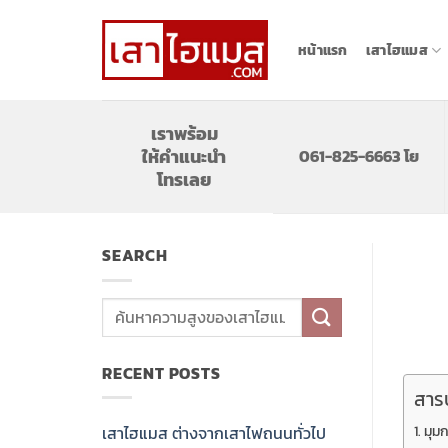
ข้าม
ไป
หน้าแรก
เสาไฮแมส
ยัง
เนื้อหา
เราพร้อม
ให้คำแนะนำ
061-825-6663 โย
โทรเลย
SEARCH
RECENT POSTS
สาร
มุม
เสาไฮแมส ต่างจากเสาไฟถนนทั่วไป