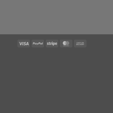
Visa
PayPal
Stripe
MasterCard
Cash
On
Delivery