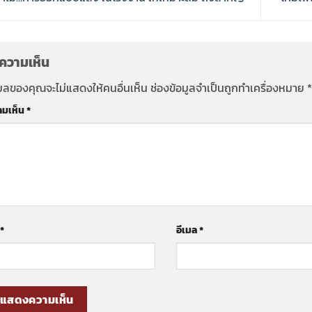
่ความเห็น
เมลของคุณจะไม่แสดงให้คนอื่นเห็น
ช่องข้อมูลจำเป็นถูกทำเครื่องหมาย
*
ามเห็น
*
*
อีเมล
*