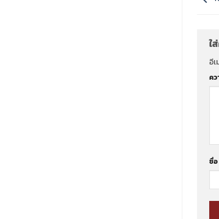
ใส
อี
คว
ชื่อ