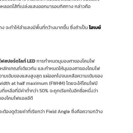
หรือหลอดไส้ที่เปล่งแสงออกมารอบทิศทาง กล่าวคือ
 จะทำให้ลำแสงมีพื้นที่กว้างมากขึ้น ซึ่งถ้าเป็น
ไฮเบย์
ไฟสปอร์ตไลท์ LED
การกำหนดมุมองศาของโคมไฟ
วยหลักเกณฑ์เดียวกัน และกำหนดให้มุมองศาของโคมไฟ
มีความเข้มของแสงสูงสุด แผ่ออกไปจนเหลือความเข้มของ
ull width at half maximum (FWHM) โดยจะให้โคมไฟมี
หลือที่มีค่าต่ำกว่า 50% จะถูกเรียกในอีกชื่อหนึ่งว่า
 ของโคมไฟแอลอีดี
งดูด้วยค่าที่เรียกว่า Field Angle ซึ่งคือความกว้าง