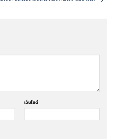
เว็บไซต์