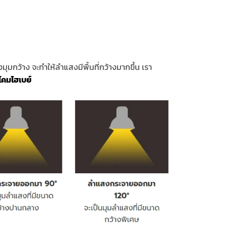
ุมกว้าง จะทำให้ลำแสงมีพื้นที่กว้างมากขึ้น เรา
โคมไฮเบย์