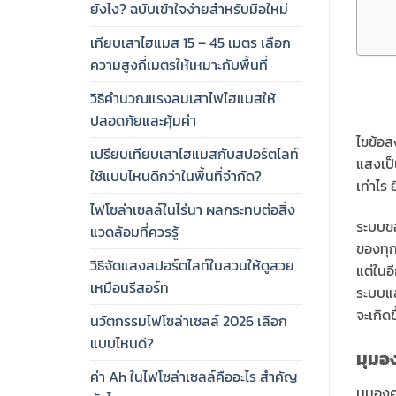
ยังไง? ฉบับเข้าใจง่ายสำหรับมือใหม่
เทียบเสาไฮแมส 15 – 45 เมตร เลือก
ความสูงกี่เมตรให้เหมาะกับพื้นที่
วิธีคำนวณแรงลมเสาไฟไฮแมสให้
ปลอดภัยและคุ้มค่า
ไขข้อส
เปรียบเทียบเสาไฮแมสกับสปอร์ตไลท์
แสงเป็
ใช้แบบไหนดีกว่าในพื้นที่จำกัด?
เท่าไร
ไฟโซล่าเซลล์ในไร่นา ผลกระทบต่อสิ่ง
ระบบขอ
แวดล้อมที่ควรรู้
ของทุก
วิธีจัดแสงสปอร์ตไลท์ในสวนให้ดูสวย
แต่ใน
เหมือนรีสอร์ท
ระบบแส
จะเกิด
นวัตกรรมไฟโซล่าเซลล์ 2026 เลือก
แบบไหนดี?
มุมอ
ค่า Ah ในไฟโซล่าเซลล์คืออะไร สำคัญ
มุมอง