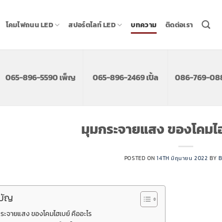
โคมไฟถนน LED
สปอร์ตไลท์ LED
บทความ
ติดต่อเรา
065-896-5590 เพ็ญ
065-896-2469 เปิ้ล
086-769-088
มุมกระจายแสง ของโคมไฮเ
POSTED ON
14TH มิถุนายน 2022
BY
B
บัญ
กระจายแสง ของโคมไฮเบย์ คืออะไร