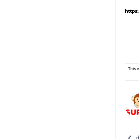
https
This 
ท