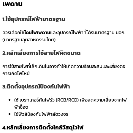
เพดาน
1.ใช้อุปกรณ์ไฟฟ้ามาตรฐาน
ควรเลือกใช้
โคมไฟเพดาน
และอุปกรณ์ไฟฟ้าที่ได้รับมาตรฐาน มอก.
(มาตรฐานอุตสาหกรรมไทย)
2.หลีกเลี่ยงการใช้สายไฟผิดขนาด
การใช้สายไฟที่เล็กเกินไปอาจทำให้เกิดความร้อนสะสมและเสี่ยงต่อ
การเกิดไฟไหม้
3.ติดตั้งอุปกรณ์ป้องกันไฟฟ้า
ใช้ เบรกเกอร์กันไฟรั่ว (RCB/RCD) เพื่อลดความเสี่ยงจากไฟ
ฟ้าช็อต
ใช้ฟิวส์ป้องกันไฟฟ้าลัดวงจร
4.หลีกเลี่ยงการติดตั้งใกล้วัสดุไวไฟ