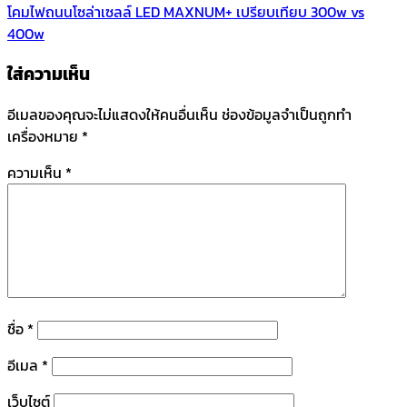
โคมไฟถนนโซล่าเซลล์ LED MAXNUM+ เปรียบเทียบ 300w vs
400w
ใส่ความเห็น
อีเมลของคุณจะไม่แสดงให้คนอื่นเห็น
ช่องข้อมูลจำเป็นถูกทำ
เครื่องหมาย
*
ความเห็น
*
ชื่อ
*
อีเมล
*
เว็บไซต์