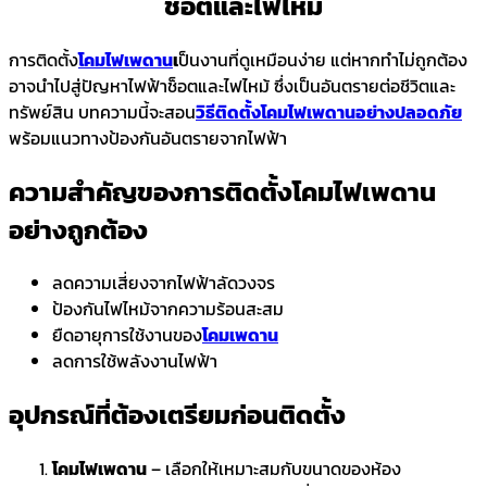
ช็อตและไฟไหม้
การติดตั้ง
โคมไฟเพดาน
เ
ป็นงานที่ดูเหมือนง่าย แต่หากทำไม่ถูกต้อง
อาจนำไปสู่ปัญหาไฟฟ้าช็อตและไฟไหม้ ซึ่งเป็นอันตรายต่อชีวิตและ
ทรัพย์สิน บทความนี้จะสอน
วิธีติดตั้งโคมไฟเพดานอย่างปลอดภัย
พร้อมแนวทางป้องกันอันตรายจากไฟฟ้า
ความสำคัญของการติดตั้งโคมไฟเพดาน
อย่างถูกต้อง
ลดความเสี่ยงจากไฟฟ้าลัดวงจร
ป้องกันไฟไหม้จากความร้อนสะสม
ยืดอายุการใช้งานของ
โคมเพดาน
ลดการใช้พลังงานไฟฟ้า
อุปกรณ์ที่ต้องเตรียมก่อนติดตั้ง
โคมไฟเพดาน
– เลือกให้เหมาะสมกับขนาดของห้อง