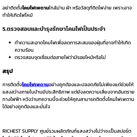
อย่าติดตั้ง
โคมไฟเพดาน
ใกล้ม่าน ผ้า หรือวัสดุที่ติดไฟง่าย เพราะอาจ
ทำให้เกิดไฟไหม้
5.ตรวจสอบและบำรุงรักษาโคมไฟเป็นประจำ
ทำความสะอาดโคมไฟเพื่อลดการสะสมของฝุ่นที่อาจทำให้เกิด
ความร้อน
ตรวจสอบจุดเชื่อมต่อสายไฟว่ามีรอยไหม้หรือไม่
สรุป
การติดตั้ง
โคมไฟเพดาน
อย่างถูกต้องและปลอดภัยไม่เพียงแต่ช่วยให้
แสงสว่างภายในบ้านมีประสิทธิภาพ แต่ยังลดความเสี่ยงจากอันตราย
ทางไฟฟ้า หวังว่าบทความนี้จะช่วยให้คุณสามารถติดตั้งโคมไฟเพดาน
ได้อย่างถูกต้องและมั่นใจ
RICHEST SUPPLY ศูนย์รวมผลิตภัณฑ์แสงสว่างไม่ว่าจะเป็นสปอร์ต