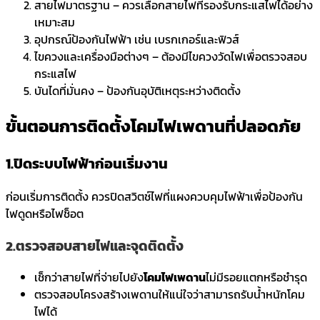
สายไฟมาตรฐาน – ควรเลือกสายไฟที่รองรับกระแสไฟได้อย่าง
เหมาะสม
อุปกรณ์ป้องกันไฟฟ้า เช่น เบรกเกอร์และฟิวส์
ไขควงและเครื่องมือต่างๆ – ต้องมีไขควงวัดไฟเพื่อตรวจสอบ
กระแสไฟ
บันไดที่มั่นคง – ป้องกันอุบัติเหตุระหว่างติดตั้ง
ขั้นตอนการติดตั้งโคมไฟเพดานที่ปลอดภัย
1.ปิดระบบไฟฟ้าก่อนเริ่มงาน
ก่อนเริ่มการติดตั้ง ควรปิดสวิตช์ไฟที่แผงควบคุมไฟฟ้าเพื่อป้องกัน
ไฟดูดหรือไฟช็อต
2.ตรวจสอบสายไฟและจุดติดตั้ง
เช็กว่าสายไฟที่จ่ายไปยัง
โคมไฟเพดาน
ไม่มีรอยแตกหรือชำรุด
ตรวจสอบโครงสร้างเพดานให้แน่ใจว่าสามารถรับน้ำหนักโคม
ไฟได้